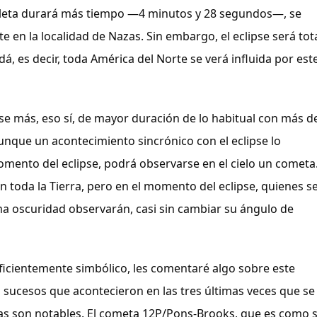
leta durará más tiempo —4 minutos y 28 segundos—, se 
en la localidad de Nazas. Sin embargo, el eclipse será tota
, es decir, toda América del Norte se verá influida por este
pse más, eso sí, de mayor duración de lo habitual con más de
nque un acontecimiento sincrónico con el eclipse lo 
mento del eclipse, podrá observarse en el cielo un cometa.
n toda la Tierra, pero en el momento del eclipse, quienes se
 oscuridad observarán, casi sin cambiar su ángulo de 
uficientemente simbólico, les comentaré algo sobre este 
sucesos que acontecieron en las tres últimas veces que se 
as son notables. El cometa 12P/Pons-Brooks, que es como s