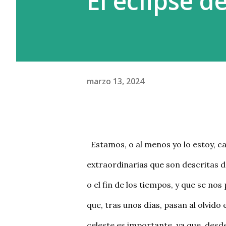
El eclipse d
diferencia del capital product
y domina. Y el c...
marzo 13, 2024
  Estamos, o al menos yo lo estoy, cansados de escuchar y ver en las redes sociales noticias 
extraordinarias que son descritas d
o el fin de los tiempos, y que se n
que, tras unos días, pasan al olvido 
celeste es importante, ya que, desde