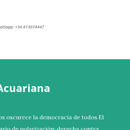
Ir al contenido principal
WhatSapp: +34.613074447
 Acuariana
s oscurece la democracia de todos El
rio de polarización: derecha contra