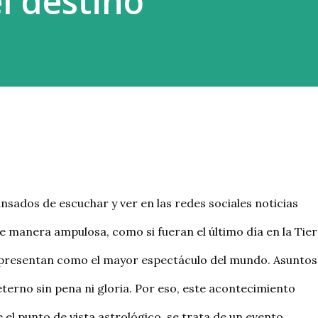
el destino
ivo, no levanta ni ayuda, sino que acapara
e manera ampulosa, como si fueran el último día en la Tier
os presentan como el mayor espectáculo del mundo. Asuntos 
eterno sin pena ni gloria. Por eso, este acontecimiento 
 el punto de vista astrológico, se trata de un evento 