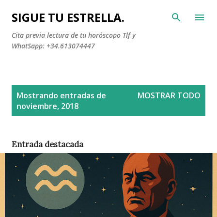
Ir al contenido principal
SIGUE TU ESTRELLA.
Cita previa lectura de tu horóscopo Tlf y
WhatSapp: +34.613074447
E
Mostrando entradas de
MOSTRAR TODO
n
noviembre, 2018
t
r
a
Entrada destacada
d
a
s