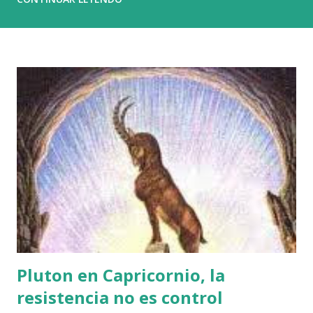
riqueza y el poder. Basta con poseer un millón doscientos
mil euros de patrimonio neto para entrar en el 1 % más
rico del planeta. Sin embargo, esa cifra apenas abre la
puerta. La capacidad real de influir está más arriba todavía:
el 0,1 % controla más del 20 % de toda la riqueza mundial ,
y el 0,01 % , una élite diminuta, acumula fortunas capaces
de decidir el destino de países enteros. El capital en sí
mismo no es el problema; el capital construye, innova y
crea. El peligro proviene de la plutocracia , esa forma de
poder que, a diferencia del capital productivo, no levanta ni
ayuda, sino que acapara y domina. Y el c...
Pluton en Capricornio, la
resistencia no es control