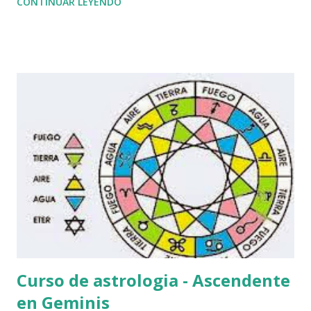
CONTINUAR LEYENDO
según la naturaleza del signo de la cuadruplicidad. El caso
de Cáncer es además cardinal , por lo tanto querrá tener
algo que decir, el agua no es símbolo de debilidad de
carácter, el agua más bien es un factor receptivo, para el
signo de cáncer, esto significa que recoge las emociones
del entorno social, de la marea humana, de la familia y del
entorno.
Curso de astrologia - Ascendente
en Geminis