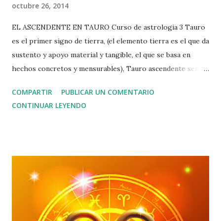
octubre 26, 2014
EL ASCENDENTE EN TAURO Curso de astrologia 3 Tauro
es el primer signo de tierra, (el elemento tierra es el que da
sustento y apoyo material y tangible, el que se basa en
hechos concretos y mensurables), Tauro ascendente señala
que heredamos de nuestra familia y del cosmos, la
COMPARTIR
PUBLICAR UN COMENTARIO
necesidad de expresarnos de manera pragmática, y que lo
CONTINUAR LEYENDO
primero que exigimos al mundo es un sostén material.
Tauro no es como Aries, cuando llegue tauro al mismo
lugar, Aries estará ya preparando una nueva aventura
porque se aburrió de esta, el ascendente en Tauro es así,
rumia lentamente lo que desea realizar, pero logra sus
objetivos con seguridad y afianzándose en cada paso, Tauro
es un signo fijo, y los signos fijos se hacen fuertes en su
terreno, la forma de lograrlo no es otra que aprovechar la
menor firmeza de propósitos de los demás, usar la