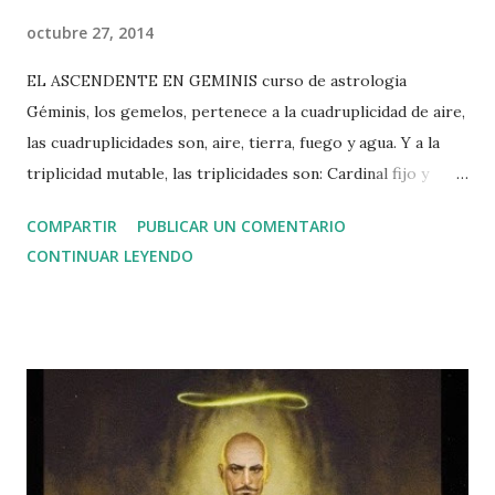
octubre 27, 2014
EL ASCENDENTE EN GEMINIS curso de astrologia
Géminis, los gemelos, pertenece a la cuadruplicidad de aire,
las cuadruplicidades son, aire, tierra, fuego y agua. Y a la
triplicidad mutable, las triplicidades son: Cardinal fijo y
mutable. “La triplicidad mutable conduce la energía,
COMPARTIR
PUBLICAR UN COMENTARIO
alternando entre activo / centrífugas y reactivos /
CONTINUAR LEYENDO
centrípeta. Tienden a mostrar eventos y acciones que son
mediocres en la calidad, palabrería, y el cambio. Cuando el
Sol entra en ellos, las estaciones del año oscilan entre la
decadencia de su forma totalmente presente (signos fijos) y
su desaparición en una nueva temporada (triplicidad
cardinal)” El aire es un elemento que transporta la
comunicación, las ondas, y que no está sujeto como los
signos de tierra, una persona de ascendente en aire,