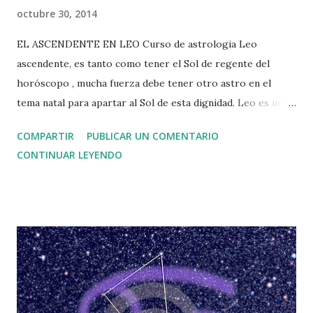
octubre 30, 2014
EL ASCENDENTE EN LEO Curso de astrologia Leo
ascendente, es tanto como tener el Sol de regente del
horóscopo , mucha fuerza debe tener otro astro en el
tema natal para apartar al Sol de esta dignidad. Leo es un
eje centralizador, el individuo se identifica con cualidades de
COMPARTIR
PUBLICAR UN COMENTARIO
proyección de la personalidad y es una fuerza centrífuga.
CONTINUAR LEYENDO
Un ascendente en leo pertenece a la cuadruplidicad de
fuego, el fuego que veíamos en Aries, era una fuerza de
impulso, una voluntad de comenzar y abrirse paso, el de leo
es un fuego de triplicidad fija, y no busca la novedad, más
bien necesita la seguridad de afirmar su voluntad sin
aventurarse demasiado, Leo prefiere quedarse en su lugar
de seguridad y lograr que sean los demás quienes orbiten a
su alrededor. El Sol como regente, significa que la fuerza