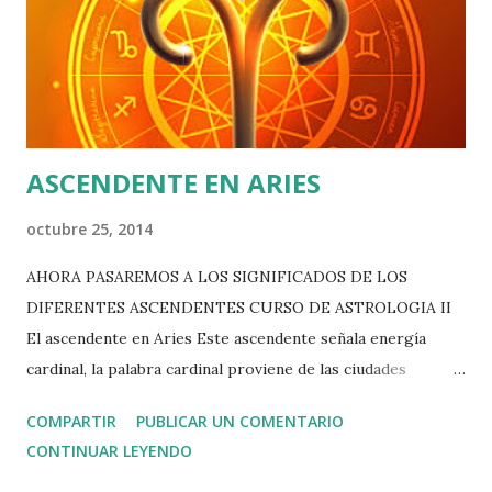
voluntad de dominio.
ASCENDENTE EN ARIES
octubre 25, 2014
AHORA PASAREMOS A LOS SIGNIFICADOS DE LOS
DIFERENTES ASCENDENTES CURSO DE ASTROLOGIA II
El ascendente en Aries Este ascendente señala energía
cardinal, la palabra cardinal proviene de las ciudades
romanas, que eran cruzadas por una calle principal, una
COMPARTIR
PUBLICAR UN COMENTARIO
calle que era el punto de referencia, los signos cardinales
CONTINUAR LEYENDO
son la referencia del zodiaco, y son los que dan comienzo a
las diferentes estaciones. “La cuadruplicidad cardinal