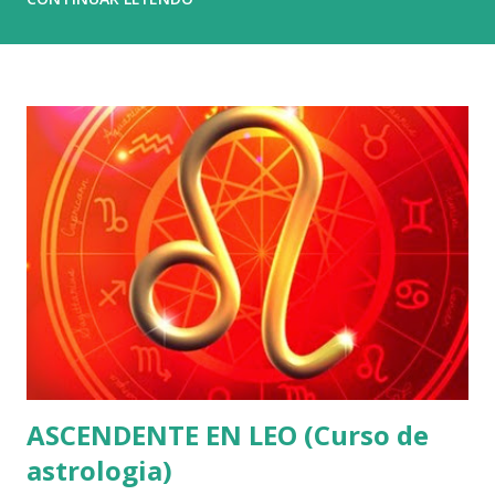
riqueza y el poder. Basta con poseer un millón doscientos
mil euros de patrimonio neto para entrar en el 1 % más
rico del planeta. Sin embargo, esa cifra apenas abre la
puerta. La capacidad real de influir está más arriba todavía:
el 0,1 % controla más del 20 % de toda la riqueza mundial ,
y el 0,01 % , una élite diminuta, acumula fortunas capaces
de decidir el destino de países enteros. El capital en sí
mismo no es el problema; el capital construye, innova y
crea. El peligro proviene de la plutocracia , esa forma de
poder que, a diferencia del capital productivo, no levanta ni
ayuda, sino que acapara y domina. Y el c...
ASCENDENTE EN LEO (Curso de
astrologia)