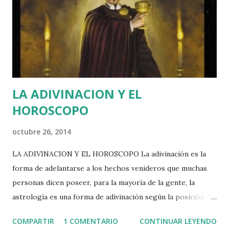
necesita presentarse mediante la comunicación, el intelecto
y las ideas son importantes para identificar a esta persona,
Géminis NO es un signo variable, Géminis es dual, o sea que
puede coordi...
LA ADIVINACION Y EL
HOROSCOPO
octubre 26, 2014
LA ADIVINACION Y EL HOROSCOPO La adivinación es la
forma de adelantarse a los hechos venideros que muchas
personas dicen poseer, para la mayoría de la gente, la
astrología es una forma de adivinación según la posición de
los astros. En una ocasión vi como una persona predijo con
COMPARTIR
1 COMENTARIO
CONTINUAR LEYENDO
acierto el tipo de pareja que tendría otra, aunque a la vez