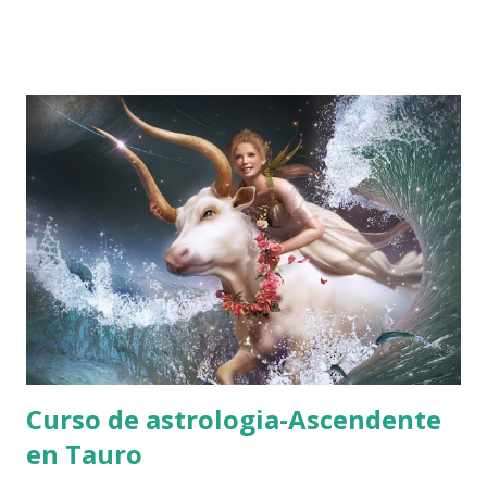
también dedujo que esa pareja no permanecería en la vida
de la persona, adivinar es más poder adelantarse a los
acontecimientos que a la descripción, y la astrología tiene
menos de adivinación de lo que pensamos. Creer que
alguien por muy elevado en su trabajo que sea, puede
adivinar, es tanto como decir que no existe libertad de
elección en el ser humano, y esto es algo en gran parte
falso, y que solo puede admitir quien se sienta preso del
destino, para bien o para mal .
Curso de astrologia-Ascendente
en Tauro