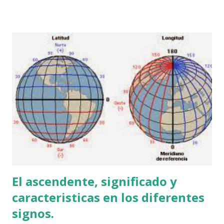
refracta, refleja la energía, es creativa, viva, centrífuga y
activa. En los hechos, los signos cardinales tienden a
Mostrar que los eventos suceden rápidamente, o que
comienzan con fuerza. La base astronómica de esto radica
en el hecho de que las estaciones cambian dramáticamente
cuando el Sol entra en ellas” Aries es un signo cardinal, las
causas por las que el zodiaco comienzan por Aries no está
en relación con sus características, pero vienen muy bien
para explicar su naturaleza.
El ascendente, significado y
caracteristicas en los diferentes
signos.