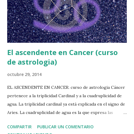
por signo y aspectos tendrán una importancia mayúscula, y
nos servirán de referencia para explicar las motivaciones y
comportamientos del individuo. El ascendente en leo,
pertenece ...
El ascendente en Cancer (curso
de astrologia)
octubre 29, 2014
EL ASCENDENTE EN CANCER. curso de astrologia Cáncer
pertenece a la triplicidad Cardinal y a la cuadruplicidad de
agua. La triplicidad cardinal ya está explicada en el signo de
Aries. La cuadruplicidad de agua es la que expresa las
emociones, receptiva y con tendencia a “flotar”
COMPARTIR
PUBLICAR UN COMENTARIO
emocionalmente, las sensaciones se recogen del entorno