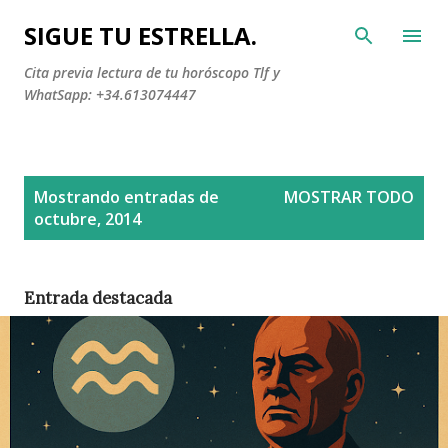
Ir al contenido principal
SIGUE TU ESTRELLA.
Cita previa lectura de tu horóscopo Tlf y
WhatSapp: +34.613074447
E
Mostrando entradas de
MOSTRAR TODO
n
octubre, 2014
t
r
a
Entrada destacada
d
a
s