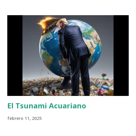
y el 0,01 % , una élite diminuta, acumula fortunas capaces
de decidir el destino de países enteros. El capital en sí
mismo no es el problema; el capital construye, innova y
crea. El peligro proviene de la plutocracia , esa forma de
poder que, a diferencia del capital productivo, no levanta ni
ayuda, sino que acapara y domina. Y el c...
El Tsunami Acuariano
febrero 11, 2025