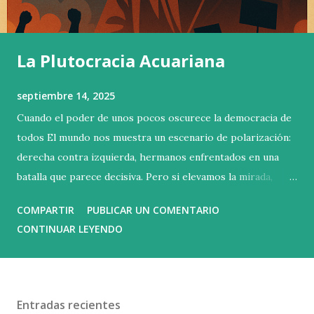
La Plutocracia Acuariana
septiembre 14, 2025
Cuando el poder de unos pocos oscurece la democracia de
todos El mundo nos muestra un escenario de polarización:
derecha contra izquierda, hermanos enfrentados en una
batalla que parece decisiva. Pero si elevamos la mirada,
descubrimos que esa no es la contienda verdadera. La lucha
COMPARTIR
PUBLICAR UN COMENTARIO
esencial se libra arriba, en las alturas donde se concentra la
CONTINUAR LEYENDO
riqueza y el poder. Basta con poseer un millón doscientos
mil euros de patrimonio neto para entrar en el 1 % más
rico del planeta. Sin embargo, esa cifra apenas abre la
puerta. La capacidad real de influir está más arriba todavía:
Entradas recientes
el 0,1 % controla más del 20 % de toda la riqueza mundial ,