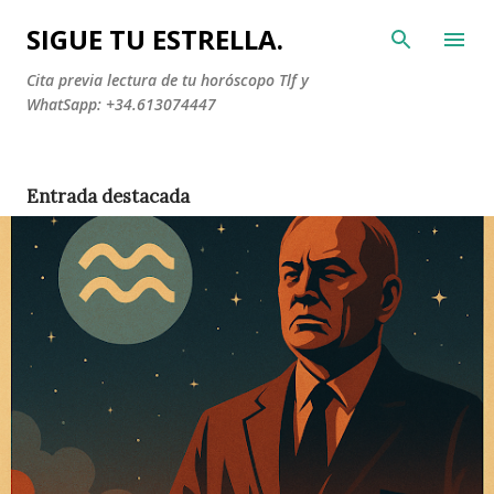
Ir al contenido principal
SIGUE TU ESTRELLA.
Cita previa lectura de tu horóscopo Tlf y
WhatSapp: +34.613074447
E
Entrada destacada
n
t
r
a
d
a
s