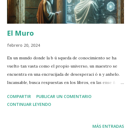
El Muro
febrero 20, 2024
En un mundo donde la b ú squeda de conocimiento se ha
vuelto tan vasta como el propio universo, un maestro se
encuentra en una encrucijada de desesperaci ó n y anhelo.
Incansable, busca respuestas en los libros, en las ense ñ
anzas de otros maestros y en los susurros de la naturaleza.
COMPARTIR
PUBLICAR UN COMENTARIO
Sin embargo, todas estas fuentes externas parecen
CONTINUAR LEYENDO
insuficientes para saciar su sed . Un d í a, llevado por la
frustraci ó n y el agotamiento, el maestro se encuentra
hablando con un “ muro ” . Este muro, a primera vista,
MÁS ENTRADAS