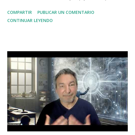
como el mayor espectáculo del mundo. Asuntos que, tras
COMPARTIR
PUBLICAR UN COMENTARIO
unos días, pasan al olvido eterno sin pena ni gloria. Por eso,
CONTINUAR LEYENDO
este acontecimiento celeste es importante, ya que, desde el
punto de vista astrológico, se trata de un evento
ciertamente notable y muy llamativo. A continuación,
explicaré por qué, y verán que tengo mis motivos. El
próximo 8 de abril, tendremos un eclipse total de Sol que
será visible en América del Norte. Su epicentro, donde la
oscuridad completa durará más tiempo —4 minutos y 28
segundos—, se encontrará en México, concretamente en la
localidad de Nazas. Sin embargo, el eclipse será total
también en partes de EE. UU. y Canadá, es decir, toda
América del Norte se verá influida por este eclipse. En
principio, podría parecer un eclipse má...