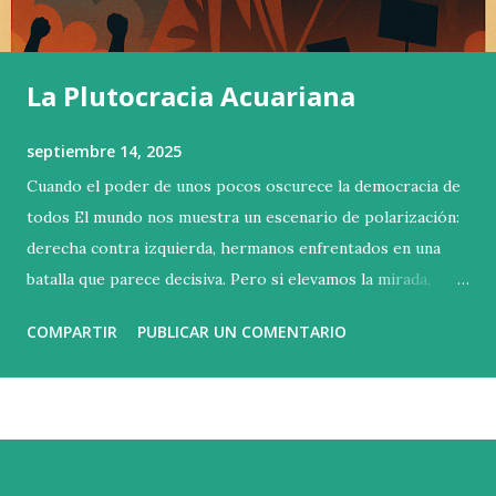
La Plutocracia Acuariana
septiembre 14, 2025
Cuando el poder de unos pocos oscurece la democracia de
todos El mundo nos muestra un escenario de polarización:
derecha contra izquierda, hermanos enfrentados en una
batalla que parece decisiva. Pero si elevamos la mirada,
descubrimos que esa no es la contienda verdadera. La lucha
COMPARTIR
PUBLICAR UN COMENTARIO
esencial se libra arriba, en las alturas donde se concentra la
riqueza y el poder. Basta con poseer un millón doscientos
mil euros de patrimonio neto para entrar en el 1 % más
rico del planeta. Sin embargo, esa cifra apenas abre la
puerta. La capacidad real de influir está más arriba todavía:
el 0,1 % controla más del 20 % de toda la riqueza mundial ,