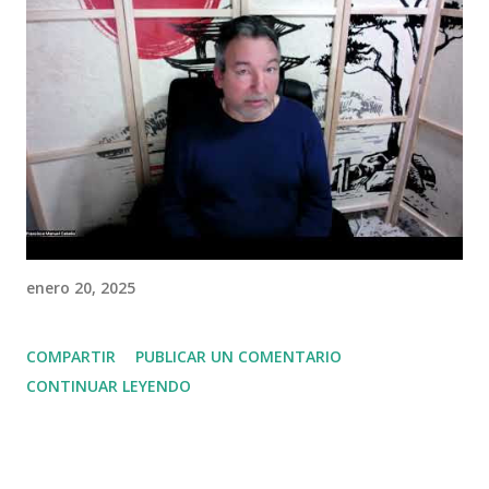
n
c
o
m
e
n
t
a
r
i
o
enero 20, 2025
COMPARTIR
PUBLICAR UN COMENTARIO
CONTINUAR LEYENDO