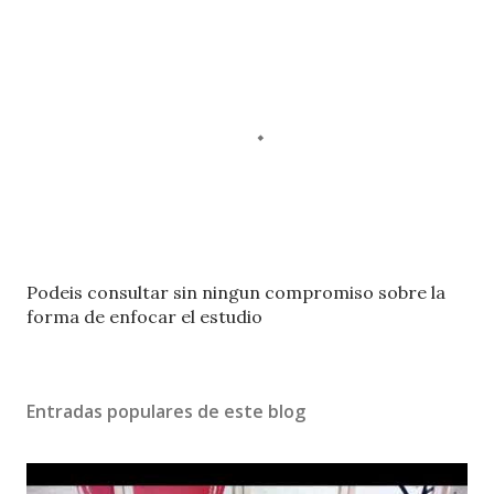
P
Podeis consultar sin ningun compromiso sobre la
u
forma de enfocar el estudio
b
l
i
Entradas populares de este blog
c
a
r
u