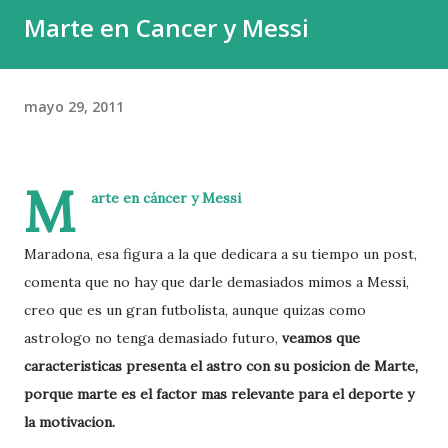
Marte en Cancer y Messi
y el 0,01 % , una élite diminuta, acumula fortunas capaces
de decidir el destino de países enteros. El capital en sí
mismo no es el problema; el capital construye, innova y
mayo 29, 2011
crea. El peligro proviene de la plutocracia , esa forma de
poder que, a diferencia del capital productivo, no levanta ni
ayuda, sino que acapara y domina. Y el c...
M
arte en cáncer y Messi
Maradona, esa figura a la que dedicara a su tiempo un post,
comenta que no hay que darle demasiados mimos a Messi,
creo que es un gran futbolista, aunque quizas como
astrologo no tenga demasiado futuro,
veamos que
caracteristicas presenta el astro con su posicion de Marte,
porque marte es el factor mas relevante para el deporte y
la motivacion.