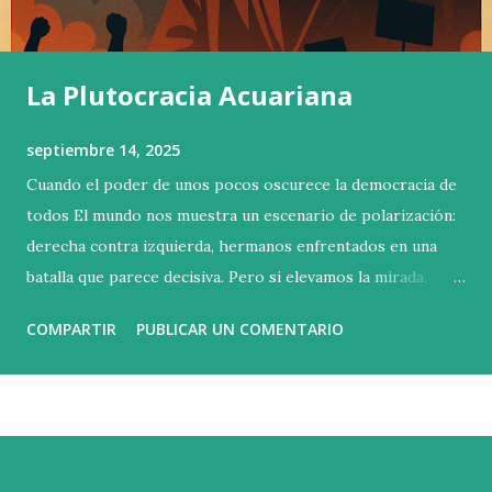
La Plutocracia Acuariana
septiembre 14, 2025
Cuando el poder de unos pocos oscurece la democracia de
todos El mundo nos muestra un escenario de polarización:
derecha contra izquierda, hermanos enfrentados en una
batalla que parece decisiva. Pero si elevamos la mirada,
descubrimos que esa no es la contienda verdadera. La lucha
COMPARTIR
PUBLICAR UN COMENTARIO
esencial se libra arriba, en las alturas donde se concentra la
riqueza y el poder. Basta con poseer un millón doscientos
mil euros de patrimonio neto para entrar en el 1 % más
rico del planeta. Sin embargo, esa cifra apenas abre la
puerta. La capacidad real de influir está más arriba todavía:
el 0,1 % controla más del 20 % de toda la riqueza mundial ,