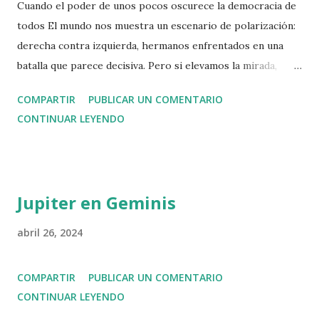
Cuando el poder de unos pocos oscurece la democracia de
todos El mundo nos muestra un escenario de polarización:
derecha contra izquierda, hermanos enfrentados en una
batalla que parece decisiva. Pero si elevamos la mirada,
descubrimos que esa no es la contienda verdadera. La lucha
COMPARTIR
PUBLICAR UN COMENTARIO
esencial se libra arriba, en las alturas donde se concentra la
CONTINUAR LEYENDO
riqueza y el poder. Basta con poseer un millón doscientos
mil euros de patrimonio neto para entrar en el 1 % más
rico del planeta. Sin embargo, esa cifra apenas abre la
puerta. La capacidad real de influir está más arriba todavía:
Jupiter en Geminis
el 0,1 % controla más del 20 % de toda la riqueza mundial ,
y el 0,01 % , una élite diminuta, acumula fortunas capaces
abril 26, 2024
de decidir el destino de países enteros. El capital en sí
mismo no es el problema; el capital construye, innova y
COMPARTIR
PUBLICAR UN COMENTARIO
crea. El peligro proviene de la plutocracia , esa forma de
CONTINUAR LEYENDO
poder que, a diferencia del capital productivo, no levanta ni