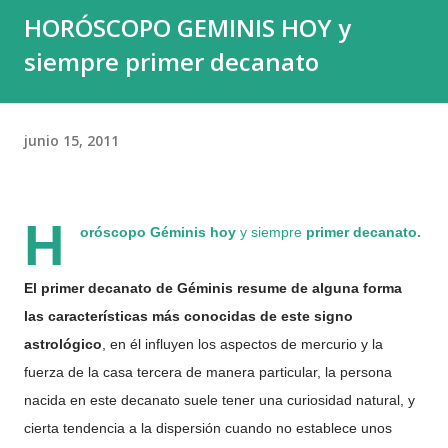
HORÓSCOPO GEMINIS HOY y
y el 0,01 % , una élite diminuta, acumula fortunas capaces
siempre primer decanato
de decidir el destino de países enteros. El capital en sí
mismo no es el problema; el capital construye, innova y
crea. El peligro proviene de la plutocracia , esa forma de
junio 15, 2011
poder que, a diferencia del capital productivo, no levanta ni
ayuda, sino que acapara y domina. Y el c...
H
oróscopo Géminis hoy
y siempre
primer decanato.
El primer decanato de Géminis resume de alguna forma
las características más conocidas de este signo
astrológico
, en él influyen los aspectos de mercurio y la
fuerza de la casa tercera de manera particular, la persona
nacida en este decanato suele tener una curiosidad natural, y
cierta tendencia a la dispersión cuando no establece unos