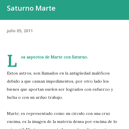
Saturno Marte
y el 0,01 % , una élite diminuta, acumula fortunas capaces
de decidir el destino de países enteros. El capital en sí
mismo no es el problema; el capital construye, innova y
julio 05, 2011
crea. El peligro proviene de la plutocracia , esa forma de
poder que, a diferencia del capital productivo, no levanta ni
ayuda, sino que acapara y domina. Y el c...
L
os aspectos de Marte con Saturno.
Estos astros, son llamados en la antigüedad maléficos
debido a que causan impedimentos, por otro lado los
bienes que aportan suelen ser logrados con esfuerzo y
lucha o con un arduo trabajo.
Marte, es representado como un círculo con una cruz
encima, es la imagen de la materia densa por encima de lo