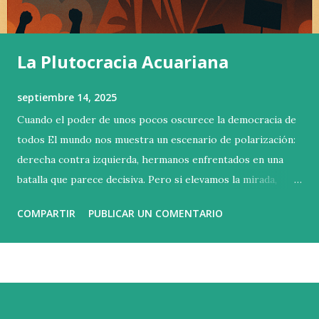
La Plutocracia Acuariana
septiembre 14, 2025
Cuando el poder de unos pocos oscurece la democracia de
todos El mundo nos muestra un escenario de polarización:
derecha contra izquierda, hermanos enfrentados en una
batalla que parece decisiva. Pero si elevamos la mirada,
descubrimos que esa no es la contienda verdadera. La lucha
COMPARTIR
PUBLICAR UN COMENTARIO
esencial se libra arriba, en las alturas donde se concentra la
riqueza y el poder. Basta con poseer un millón doscientos
mil euros de patrimonio neto para entrar en el 1 % más
rico del planeta. Sin embargo, esa cifra apenas abre la
puerta. La capacidad real de influir está más arriba todavía:
el 0,1 % controla más del 20 % de toda la riqueza mundial ,