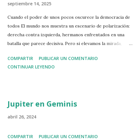
septiembre 14, 2025
Cuando el poder de unos pocos oscurece la democracia de
todos El mundo nos muestra un escenario de polarización:
derecha contra izquierda, hermanos enfrentados en una
batalla que parece decisiva. Pero si elevamos la mirada,
descubrimos que esa no es la contienda verdadera. La lucha
COMPARTIR
PUBLICAR UN COMENTARIO
esencial se libra arriba, en las alturas donde se concentra la
CONTINUAR LEYENDO
riqueza y el poder. Basta con poseer un millón doscientos
mil euros de patrimonio neto para entrar en el 1 % más
rico del planeta. Sin embargo, esa cifra apenas abre la
puerta. La capacidad real de influir está más arriba todavía:
Jupiter en Geminis
el 0,1 % controla más del 20 % de toda la riqueza mundial ,
y el 0,01 % , una élite diminuta, acumula fortunas capaces
abril 26, 2024
de decidir el destino de países enteros. El capital en sí
mismo no es el problema; el capital construye, innova y
COMPARTIR
PUBLICAR UN COMENTARIO
crea. El peligro proviene de la plutocracia , esa forma de