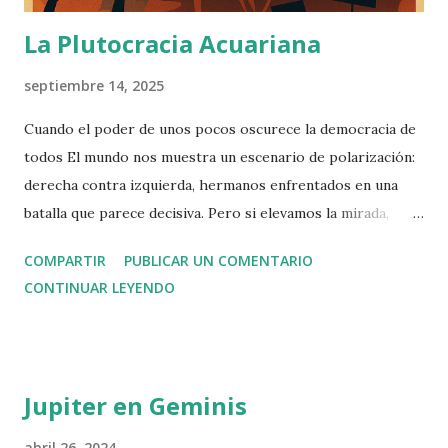
La Plutocracia Acuariana
septiembre 14, 2025
Cuando el poder de unos pocos oscurece la democracia de
todos El mundo nos muestra un escenario de polarización:
derecha contra izquierda, hermanos enfrentados en una
batalla que parece decisiva. Pero si elevamos la mirada,
descubrimos que esa no es la contienda verdadera. La lucha
COMPARTIR
PUBLICAR UN COMENTARIO
esencial se libra arriba, en las alturas donde se concentra la
CONTINUAR LEYENDO
riqueza y el poder. Basta con poseer un millón doscientos
mil euros de patrimonio neto para entrar en el 1 % más
rico del planeta. Sin embargo, esa cifra apenas abre la
puerta. La capacidad real de influir está más arriba todavía:
Jupiter en Geminis
el 0,1 % controla más del 20 % de toda la riqueza mundial ,
y el 0,01 % , una élite diminuta, acumula fortunas capaces
abril 26, 2024