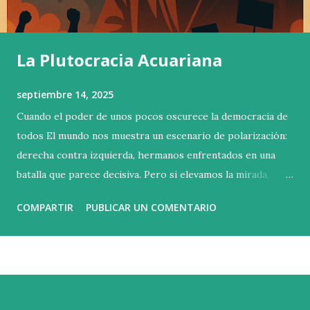
La Plutocracia Acuariana
septiembre 14, 2025
Cuando el poder de unos pocos oscurece la democracia de
todos El mundo nos muestra un escenario de polarización:
derecha contra izquierda, hermanos enfrentados en una
batalla que parece decisiva. Pero si elevamos la mirada,
descubrimos que esa no es la contienda verdadera. La lucha
COMPARTIR
PUBLICAR UN COMENTARIO
esencial se libra arriba, en las alturas donde se concentra la
riqueza y el poder. Basta con poseer un millón doscientos
mil euros de patrimonio neto para entrar en el 1 % más
rico del planeta. Sin embargo, esa cifra apenas abre la
puerta. La capacidad real de influir está más arriba todavía:
el 0,1 % controla más del 20 % de toda la riqueza mundial ,