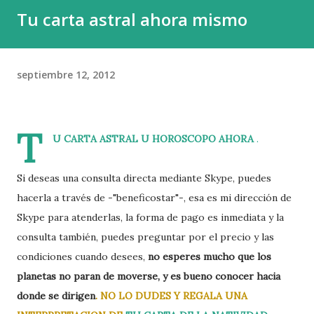
Tu carta astral ahora mismo
y el 0,01 % , una élite diminuta, acumula fortunas capaces
de decidir el destino de países enteros. El capital en sí
mismo no es el problema; el capital construye, innova y
septiembre 12, 2012
crea. El peligro proviene de la plutocracia , esa forma de
poder que, a diferencia del capital productivo, no levanta ni
ayuda, sino que acapara y domina. Y el c...
T
U CARTA ASTRAL U HOROSCOPO AHORA
.
Si deseas una consulta directa mediante Skype, puedes
hacerla a través de -"beneficostar"-, esa es mi dirección de
Skype para atenderlas, la forma de pago es inmediata y la
consulta también, puedes preguntar por el precio y las
condiciones cuando desees,
no esperes mucho que los
planetas no paran de moverse, y es bueno conocer hacia
donde se dirigen
. NO LO DUDES Y REGALA UNA