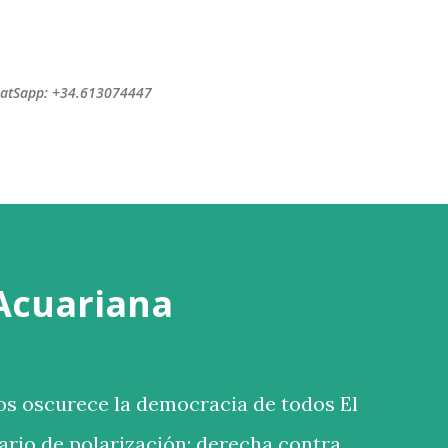
Ir al contenido principal
WhatSapp: +34.613074447
 Acuariana
s oscurece la democracia de todos El
rio de polarización: derecha contra