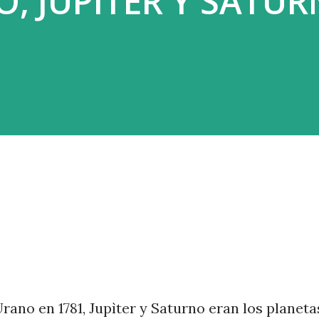
 JUPITER Y SATUR
ivo, no levanta ni ayuda, sino que acapara
ano en 1781, Jupìter y Saturno eran los planeta