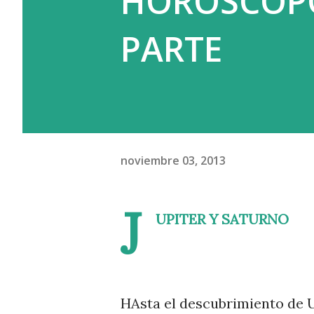
HOROSCOPO,
diferencia del capital product
PARTE
y domina. Y el c...
noviembre 03, 2013
J
UPITER Y SATURNO
HAsta el descubrimiento de Ur