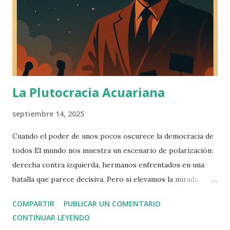
La Plutocracia Acuariana
septiembre 14, 2025
Cuando el poder de unos pocos oscurece la democracia de
todos El mundo nos muestra un escenario de polarización:
derecha contra izquierda, hermanos enfrentados en una
batalla que parece decisiva. Pero si elevamos la mirada,
descubrimos que esa no es la contienda verdadera. La lucha
COMPARTIR
PUBLICAR UN COMENTARIO
esencial se libra arriba, en las alturas donde se concentra la
CONTINUAR LEYENDO
riqueza y el poder. Basta con poseer un millón doscientos