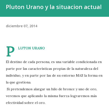
Pluton Urano y la situacion actual
y el 0,01 % , una élite diminuta, acumula fortunas capaces
de decidir el destino de países enteros. El capital en sí
mismo no es el problema; el capital construye, innova y
diciembre 07, 2014
crea. El peligro proviene de la plutocracia , esa forma de
poder que, a diferencia del capital productivo, no levanta ni
ayuda, sino que acapara y domina. Y el c...
P
LUTON URANO
El destino de cada persona, es una variable condicionada en
parte por las características propias de la naturaleza del
individuo, y en parte por las de su entorno MAS la forma en
la que gestiona.
Si pretendemos alargar un hilo de bronce y uno de oro,
veremos que aplicando la misma fuerza lograremos más
efectividad sobre el oro.