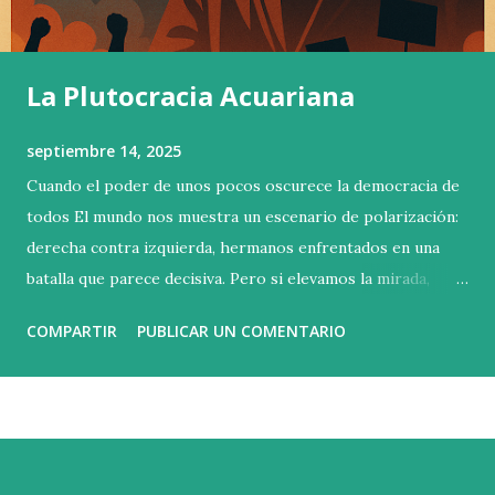
La Plutocracia Acuariana
septiembre 14, 2025
Cuando el poder de unos pocos oscurece la democracia de
todos El mundo nos muestra un escenario de polarización:
derecha contra izquierda, hermanos enfrentados en una
batalla que parece decisiva. Pero si elevamos la mirada,
descubrimos que esa no es la contienda verdadera. La lucha
COMPARTIR
PUBLICAR UN COMENTARIO
esencial se libra arriba, en las alturas donde se concentra la
riqueza y el poder. Basta con poseer un millón doscientos
mil euros de patrimonio neto para entrar en el 1 % más
rico del planeta. Sin embargo, esa cifra apenas abre la
puerta. La capacidad real de influir está más arriba todavía:
el 0,1 % controla más del 20 % de toda la riqueza mundial ,