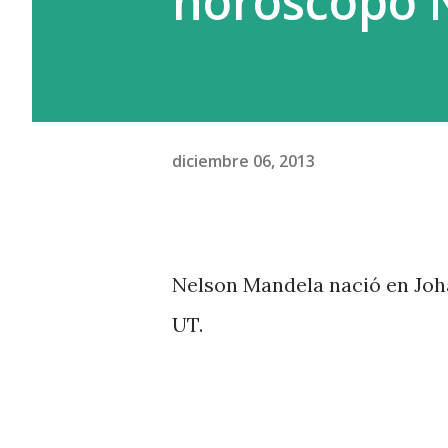
horoscopo 
diferencia del capital product
y domina. Y el c...
diciembre 06, 2013
Nelson Mandela nació en Jo
UT.