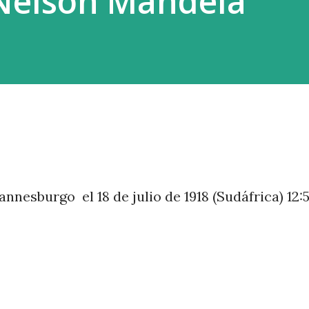
Nelson Mandela
ivo, no levanta ni ayuda, sino que acapara
hannesburgo
el 18 de julio de 1918 (Sudáfrica) 12: