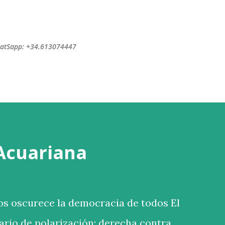
Ir al contenido principal
WhatSapp: +34.613074447
 Acuariana
s oscurece la democracia de todos El
rio de polarización: derecha contra