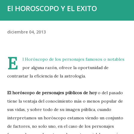
El HOROSCOPO Y EL EXITO
y el 0,01 % , una élite diminuta, acumula fortunas capaces
de decidir el destino de países enteros. El capital en sí
mismo no es el problema; el capital construye, innova y
diciembre 04, 2013
crea. El peligro proviene de la plutocracia , esa forma de
poder que, a diferencia del capital productivo, no levanta ni
ayuda, sino que acapara y domina. Y el c...
E
l Horóscopo de los personajes famosos
o notables
por alguna razón, ofrece la oportunidad de
contrastar la eficiencia de la astrología.
El horóscopo de personajes públicos de hoy
o del pasado
tiene la ventaja del conocimiento más o menos popular de
sus vidas, y sobre todo de su imagen pública, cuando
interpretamos un horóscopo estamos viendo un conjunto
de factores, no solo uno, en el caso de los personajes