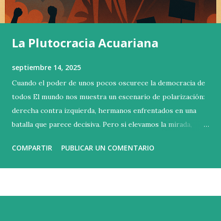
La Plutocracia Acuariana
septiembre 14, 2025
Cuando el poder de unos pocos oscurece la democracia de
todos El mundo nos muestra un escenario de polarización:
derecha contra izquierda, hermanos enfrentados en una
batalla que parece decisiva. Pero si elevamos la mirada,
descubrimos que esa no es la contienda verdadera. La lucha
COMPARTIR
PUBLICAR UN COMENTARIO
esencial se libra arriba, en las alturas donde se concentra la
riqueza y el poder. Basta con poseer un millón doscientos
mil euros de patrimonio neto para entrar en el 1 % más
rico del planeta. Sin embargo, esa cifra apenas abre la
puerta. La capacidad real de influir está más arriba todavía:
el 0,1 % controla más del 20 % de toda la riqueza mundial ,