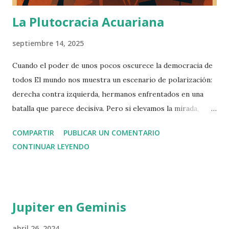
La Plutocracia Acuariana
septiembre 14, 2025
Cuando el poder de unos pocos oscurece la democracia de
todos El mundo nos muestra un escenario de polarización:
derecha contra izquierda, hermanos enfrentados en una
batalla que parece decisiva. Pero si elevamos la mirada,
descubrimos que esa no es la contienda verdadera. La lucha
COMPARTIR
PUBLICAR UN COMENTARIO
esencial se libra arriba, en las alturas donde se concentra la
CONTINUAR LEYENDO
riqueza y el poder. Basta con poseer un millón doscientos
mil euros de patrimonio neto para entrar en el 1 % más
rico del planeta. Sin embargo, esa cifra apenas abre la
puerta. La capacidad real de influir está más arriba todavía:
Jupiter en Geminis
el 0,1 % controla más del 20 % de toda la riqueza mundial ,
y el 0,01 % , una élite diminuta, acumula fortunas capaces
abril 26, 2024